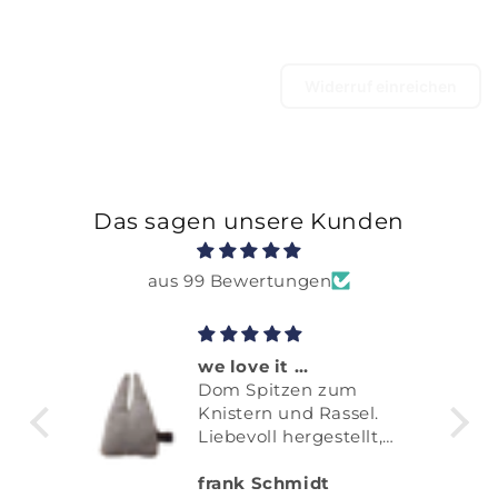
Widerruf einreichen
Das sagen unsere Kunden
aus 99 Bewertungen
we love it …
Dom Spitzen zum
es
Knistern und Rassel.
Liebevoll hergestellt,
liebevoll verpackt und
frank Schmidt
nft
mit DHL schnell