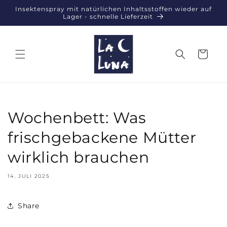
Direkt
Insektenspray mit natürlichen Inhaltsstoffen wieder auf
zum
Lager - schnelle Lieferzeit
Inhalt
Warenkorb
Wochenbett: Was
frischgebackene Mütter
wirklich brauchen
14. JULI 2025
Share