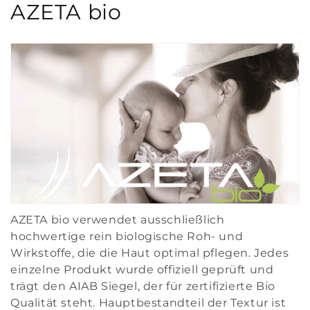
K
AZETA bio
a
t
e
g
o
r
i
AZETA bio verwendet ausschließlich
e
hochwertige rein biologische Roh- und
:
Wirkstoffe, die die Haut optimal pflegen. Jedes
einzelne Produkt wurde offiziell geprüft und
Anmeldung erforderlich
trägt den AIAB Siegel, der für zertifizierte Bio
Qualität steht. Hauptbestandteil der Textur ist
Melden Sie sich bei Ihrem Konto an, um