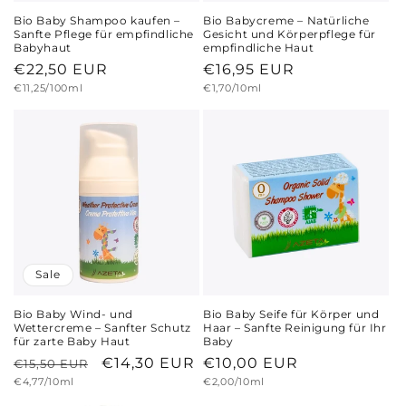
Bio Baby Shampoo kaufen –
Bio Babycreme – Natürliche
Sanfte Pflege für empfindliche
Gesicht und Körperpflege für
Babyhaut
empfindliche Haut
Normaler
€22,50 EUR
Normaler
€16,95 EUR
Grundpreis
Grundpreis
€11,25/100ml
€1,70/10ml
Preis
Preis
Sale
Bio Baby Wind- und
Bio Baby Seife für Körper und
Wettercreme – Sanfter Schutz
Haar – Sanfte Reinigung für Ihr
für zarte Baby Haut
Baby
Normaler
Verkaufspreis
€14,30 EUR
Normaler
€10,00 EUR
€15,50 EUR
Grundpreis
Grundpreis
€4,77/10ml
€2,00/10ml
Preis
Preis