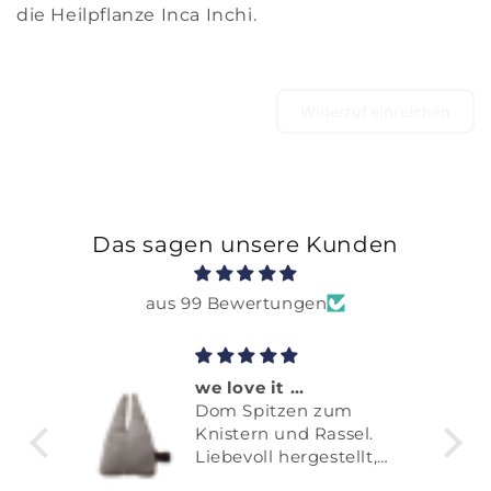
die Heilpflanze Inca Inchi.
Produkte zu Ihrer Wunschliste
hinzuzufügen und Ihre zuvor gespeicherten
Artikel anzuzeigen.
Widerruf einreichen
Login
Das sagen unsere Kunden
aus 99 Bewertungen
we love it …
Dom Spitzen zum
es
Knistern und Rassel.
Liebevoll hergestellt,
liebevoll verpackt und