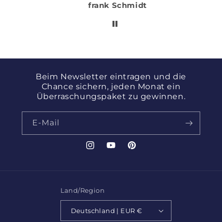
frank Schmidt
nft
mit DHL schnell
geliefert. Klare
Empfehlung.
Beim Newsletter eintragen und die
Chance sichern, jeden Monat ein
Überraschungspaket zu gewinnen.
E-Mail
Instagram
YouTube
Pinterest
Land/Region
Deutschland | EUR €