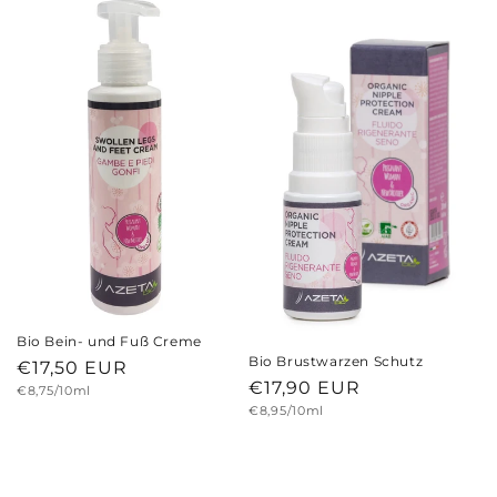
Bio Bein- und Fuß Creme
Bio Brustwarzen Schutz
Normaler
€17,50 EUR
Normaler
€17,90 EUR
Grundpreis
€8,75/10ml
Preis
Grundpreis
€8,95/10ml
Preis